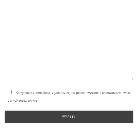
Korzystając z formularza, zgadzasz się na przechowywanie i przetwarzanie twoich
danych przez witrynę.