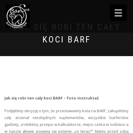
TOGGLE
NAVIGATI
JAK SIĘ ROBI TEN CAŁY
KOCI BARF
Jak się robi ten cały koci BARF – foto-instruktaż
Podjęliśmy decyzję o tym, że przestawiamy kota na BARF, zakupiliśmy
cały arsenał niezbędnych suplementów, wszystkie barferskie
gadżety, zrobiliśmy przepis w kalkulatorze, mięso czeka w lodówce a
w naszej głowie pojawia się pytanie „co teraz?” Mamy przed sobą