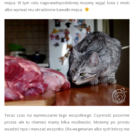
mięsa. W tym celu najprawdopodobniej musimy wyjąć kota z miski
albo wyrwać mu ukradzione kawałki mięsa.
Teraz czas na wymieszanie tego wszystkiego. Czynność pozornie
prosta ale tu również mamy kilka możliwości. Możemy po prostu
wsadzić ręce i mieszać wszystko. Dla wegetarian albo tych którzy nie