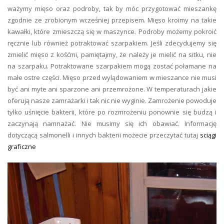
ważymy mięso oraz podroby, tak by móc przygotować mieszankę
zgodnie ze zrobionym wcześniej przepisem. Mięso kroimy na takie
kawałki, które zmieszczą się w maszynce. Podroby możemy pokroić
ręcznie lub również potraktować szarpakiem. Jeśli zdecydujemy się
zmielić mięso z kośćmi, pamiętajmy, że należy je mielić na sitku, nie
na szarpaku. Potraktowane szarpakiem mogą zostać połamane na
małe ostre części. Mięso przed wylądowaniem w mieszance nie musi
być ani myte ani sparzone ani przemrożone. W temperaturach jakie
oferują nasze zamrażarki i tak nic nie wyginie. Zamrożenie powoduje
tylko uśnięcie bakterii, które po rozmrożeniu ponownie się budzą i
zaczynają namnażać. Nie musimy się ich obawiać. Informację
dotyczącą salmonelli i innych bakterii możecie przeczytać tutaj
sciągi
graficzne