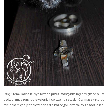
Dzięki temu kawałki wypluwane przez maszynkę będą większe a kot
będzie zmuszony do gryzienia i ćwiczenia szczęki. Czy maszynka do
mielenia mięsa jest niezbędna dla każdego Barfera? W zasadzie nie.