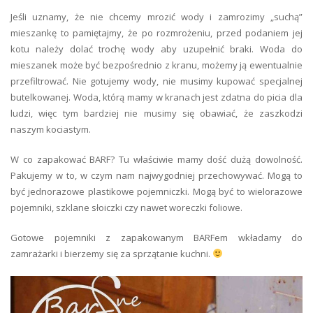
Jeśli uznamy, że nie chcemy mrozić wody i zamrozimy „suchą”
mieszankę to pamiętajmy, że po rozmrożeniu, przed podaniem jej
kotu należy dolać trochę wody aby uzupełnić braki. Woda do
mieszanek może być bezpośrednio z kranu, możemy ją ewentualnie
przefiltrować. Nie gotujemy wody, nie musimy kupować specjalnej
butelkowanej. Woda, którą mamy w kranach jest zdatna do picia dla
ludzi, więc tym bardziej nie musimy się obawiać, że zaszkodzi
naszym kociastym.
W co zapakować BARF? Tu właściwie mamy dość dużą dowolność.
Pakujemy w to, w czym nam najwygodniej przechowywać. Mogą to
być jednorazowe plastikowe pojemniczki. Mogą być to wielorazowe
pojemniki, szklane słoiczki czy nawet woreczki foliowe.
Gotowe pojemniki z zapakowanym BARFem wkładamy do
zamrażarki i bierzemy się za sprzątanie kuchni.