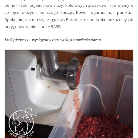
pełno misek, pojemników, noży, kolorowych proszków i nie wiemy w
co ręce włożyć i od czego zacząć. Powoli ogarnia nas panika…
Spokojnie, nie ma się czego bać. Poniżej krok po kroku pokażemy jak
przygotować mieszankę BARF.
Krok pierwszy – wyciągamy maszynkę do mielenia mięsa.