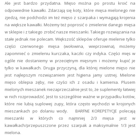
Ale jest bardzo przydatna. Mięso można po prostu kroić na
odpowiednie kawałki. Zdarzają się koty, które mięsa mielonego nie
zjedzą, nie podchodzi im też mięso z szarpaka i wymagają krojenia
na większe kawałki. Możemy też poprosić o zmielenie danego mięsa
w sklepie i z takiego zrobić nasze mieszanki. Takiego rozwiązania na
stałe jednak nie polecam. Większość sklepów oferuje mielenie tylko
części czerwonego mięsa (wołowina, wieprzowina), możemy
zapomnieć o zmieleniu kurczaka, kaczki czy indyka. Części mięs w
ogóle nie dostaniemy w przeciętnym mięsnym i możemy kupić je
tylko w kawałkach. Druga przyczyną, dla której mielone mięso nie
jest najlepszym rozwiązaniem jest higiena jamy ustnej. Mielone
mięso oblepia zęby, nie czyści ich z osadu i kamienia. Plusem
mielonych mieszanek niezaprzeczalnie jest to, że suplementy łatwiej
w nich rozprowadzić. Jest to szczególnie ważne w przypadku kotów,
które nie lubią suplowej zupy, która często wychodzi w krojonych
mieszankach po dolaniu wody. BARFNE KOREPETYCJE polecają
mieszanki w których co najmniej 2/3 mięsa jest w
kawałkach/przepuszczone przez szarpak a maksymalnie 1/3 jest
mielona.