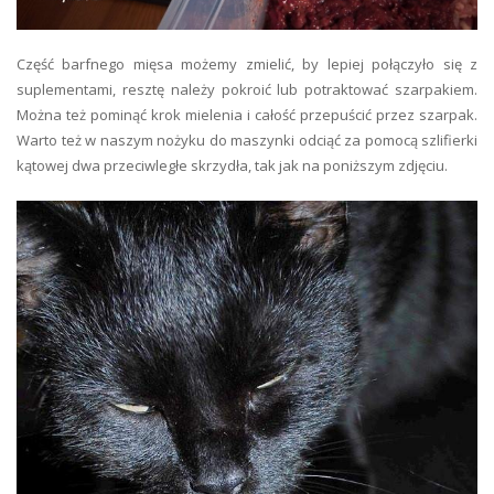
Część barfnego mięsa możemy zmielić, by lepiej połączyło się z
suplementami, resztę należy pokroić lub potraktować szarpakiem.
Można też pominąć krok mielenia i całość przepuścić przez szarpak.
Warto też w naszym nożyku do maszynki odciąć za pomocą szlifierki
kątowej dwa przeciwległe skrzydła, tak jak na poniższym zdjęciu.