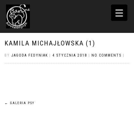
TOGGLE
NAVIGATI
KAMILA MICHAJŁOWSKA (1)
BY
JAGODA FEDYNIAK
|
4 STYCZNIA 2018
|
NO COMMENTS
|
Nawigacja
←
GALERIA PSY
wpisu