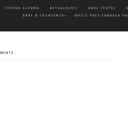
STRONA GŁÓWNA
AKTUALNOŚCI
NASZ ZESPÓŁ
BARF W CHOROBACH
WHOLE PREY/FRANKEN PR
MMENTS
|