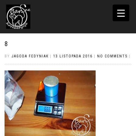
TOGGLE
NAVIGATI
8
BY
JAGODA FEDYNIAK
|
13 LISTOPADA 2016
|
NO COMMENTS
|